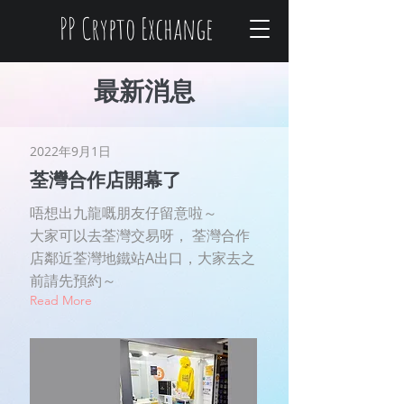
PP
Crypto Exchange
最新消息
2022年9月1日
荃灣合作店開幕了
唔想出九龍嘅朋友仔留意啦～
大家可以去荃灣交易呀， 荃灣合作
店鄰近荃灣地鐵站A出口，大家去之
前請先預約～
Read More