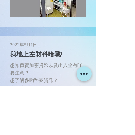
2022年8月1日
我地上左財科暗戰!
想知買賣加密貨幣以及出入金有咩
要注意？
想了解多啲幣圈資訊？
咁就快d入黎睇下喇～
Read More